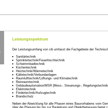
Leistungsspektrum
Der Leistungsumfang von cib umfasst die Fachgebiete der Technisc
N
Sanitärtechnik
Sprinklertechnik/Feuerlöschtechnik
Schwimmbadtechnik
Küchentechnik
Heiztechnik/Wärmetechnik
Kältetechnik/Verbundanlagen
Raumlufttechnik/Lüftungs- und Klimatechnik
Reinraumtechnik
Gebäudeautomation/MSR (Mess-, Steuerungs-, Regelungstechnik
Elektrotechnik
Fördertechnik/Aufzugtechnik
Brandschutz
Neben der Abwicklung für alle Phasen eines Bauvorhabens vom Ge
über die Planung bis hin zur Bauleitung und Objektbetreuung bietet c