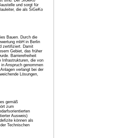
st sind. Der SiGeKo
Baustelle und sorgt für
Bauleiter, die als SiGeKo
reies Bauen. Durch die
wertung mbH in Berlin
zertifiziert. Damit
esem Gebiet, das früher
de. Barrierefreiheit
 Infrastrukturen, die von
ld in Anspruch genommen
 Anlagen verlangt bei der
bweichende Lösungen,
ises gemäß
hört zum
darfsorientierten
tierter Ausweis)
defizite können als
g der Technischen